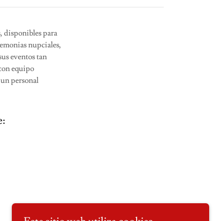
, disponibles para
remonias nupciales,
sus eventos tan
 con equipo
y un personal
e: